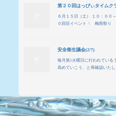
第２０回はっぴぃタイムク
29
６月１５日（土） １０：００
０回目イベント \ 梅雨祭り / 
安全衛生議会(2/7)
07
毎月第1火曜日に行われている 
高めていこう、と再確認いたしま