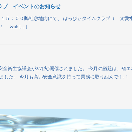
ラブ イベントのお知らせ
～１５：００弊社敷地内にて、 はっぴぃタイムクラブ（ ㈱愛
&nb […]
安全衛生協議会が2/7(火)開催されました。 今月の議題は、
した。 今月も高い安全意識を持って業務に取り組んで […]