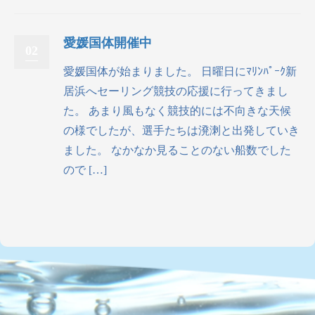
愛媛国体開催中
02
愛媛国体が始まりました。 日曜日にﾏﾘﾝﾊﾟｰｸ新
居浜へセーリング競技の応援に行ってきまし
た。 あまり風もなく競技的には不向きな天候
の様でしたが、選手たちは溌溂と出発していき
ました。 なかなか見ることのない船数でした
ので […]