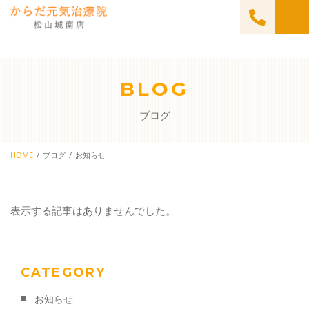
トップページ
スタッフ
BLOG
当院について
アクセス
ブログ
施術メニュー
Facebook
出張施術
HOME
ブログ
お知らせ
当院からのお知らせ
院内施術
表示する記事はありませんでした。
ご予約・お問い合わせ
089-909-7025
CATEGORY
お知らせ